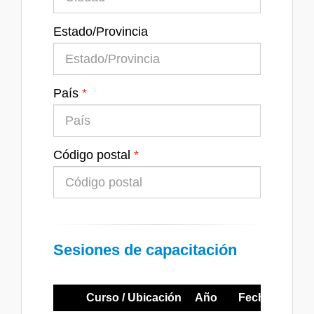
Estado/Provincia
País
Código postal
Sesiones de capacitación
Curso / Ubicación
Año
Fechas
Ho