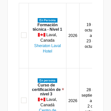
Lu
ju
8:
En Persona
19 de
–
Formación
técnica - Nivel 1
octubre
Laval,
2026
al
(
Canada
23 de
Vi
Sheraton Laval
octubre
8:
Hotel
–
(
Lu
ju
En persona
8:
Curso de
*
certificación de
28 de
–
nivel 3
septiembre
Laval,
2026
al
(
Canadá
2 de
Vi
Centro de