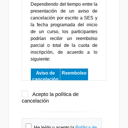
Dependiendo del tiempo entre la
presentación de un aviso de
cancelación por escrito a SES y
la fecha programada del inicio
de un curso, los participantes
podrían recibir un reembolso
parcial o total de la cuota de
inscripción, de acuerdo a lo
siguiente:
Aviso de
Reembolso
cancelación
por lo
100%
Acepto la política de
menos 6
cancelación
semanas
por lo
50%
menos 4
semanas
He leído y acepto la
Política de