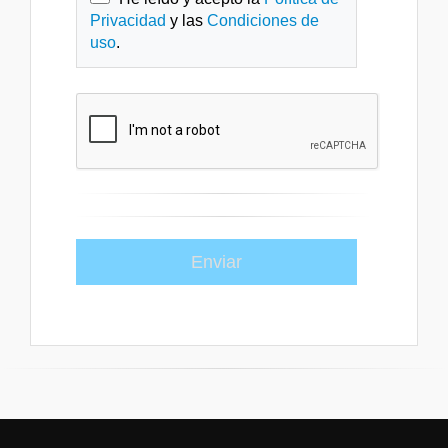
Privacidad
y las
Condiciones de
menos de 4
0%
uso
.
semanas
Los participantes que no asistan
a un curso no recibirán ningún
reembolso.
Cancelaciones por parte de
SES
SES se reserva el derecho de
cancelar o cambiar las fechas o
la sede de cualquier sesión de
capacitación, en cualquier
momento. En el caso poco
probable de que esto ocurra, las
cuotas de inscripción serán
reembolsadas en su totalidad.