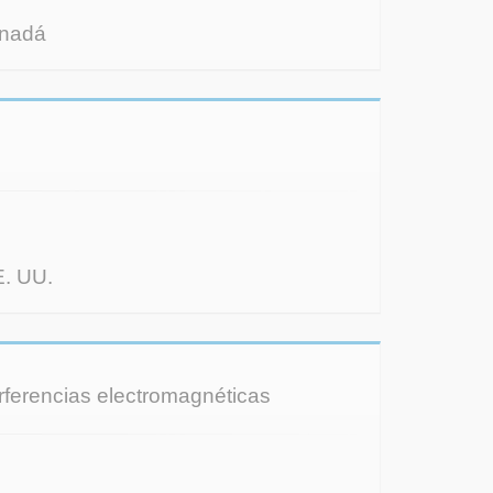
anadá
E. UU.
erferencias electromagnéticas