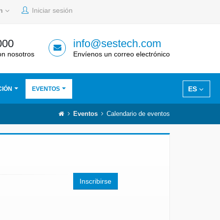
sh
Iniciar sesión
000
info@sestech.com
on nosotros
Envíenos un correo electrónico
ES
CIÓN
EVENTOS
Eventos
Calendario de eventos
Inscribirse