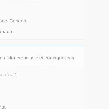
bec, Canadá
anadá
 las interferencias electromagnéticas
e nivel 1)
tal