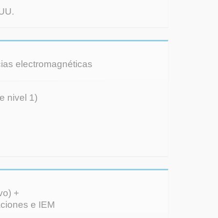
 UU.
ncias electromagnéticas
e nivel 1)
vo) +
taciones e IEM