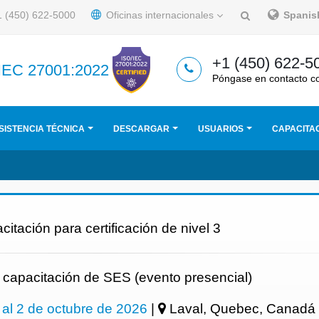
 (450) 622-5000
Oficinas internacionales
Spani
+1 (450) 622-5
/IEC 27001:2022
Póngase en contacto c
SISTENCIA TÉCNICA
DESCARGAR
USUARIOS
CAPACITA
itación para certificación de nivel 3
 capacitación de SES (evento presencial)
al 2 de octubre de 2026
|
Laval, Quebec, Canadá