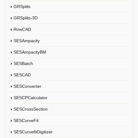
GRSplits
GRSplits-3D
RowCAD
SESAmpacity
SESAmpacityBM
SESBatch
SESCAD
SESConverter
SESCPCalculator
SESCrossSection
SESCurveFit
SESCurvefitDigitizer