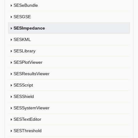
SESeBundle
SESGSE
SESImpedance
SESKML
SESLibrary
SESPlotViewer
SESResultsViewer
SESScript
SESShield
SESSystemViewer
SESTextEditor
SESThreshold