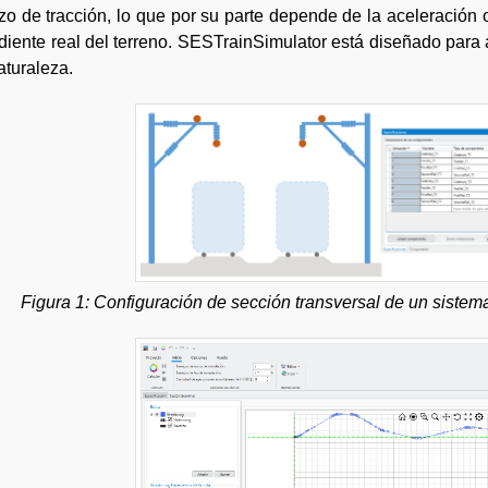
zo de tracción, lo que por su parte depende de la aceleración 
diente real del terreno. SESTrainSimulator está diseñado para
aturaleza.
Figura 1: Configuración de sección transversal de un sistema 