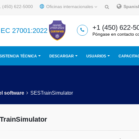
 (450) 622-5000
Oficinas internacionales
Spani
+1 (450) 622-5
/IEC 27001:2022
Póngase en contacto c
SISTENCIA TÉCNICA
DESCARGAR
USUARIOS
CAPACITA
el software
SESTrainSimulator
TrainSimulator