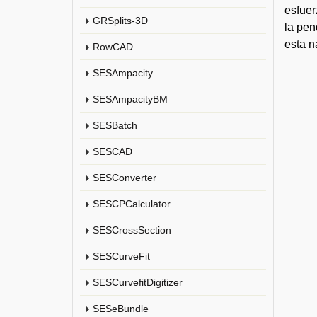
esfuer
GRSplits-3D
la pen
esta n
RowCAD
SESAmpacity
SESAmpacityBM
SESBatch
SESCAD
SESConverter
SESCPCalculator
SESCrossSection
SESCurveFit
SESCurvefitDigitizer
SESeBundle