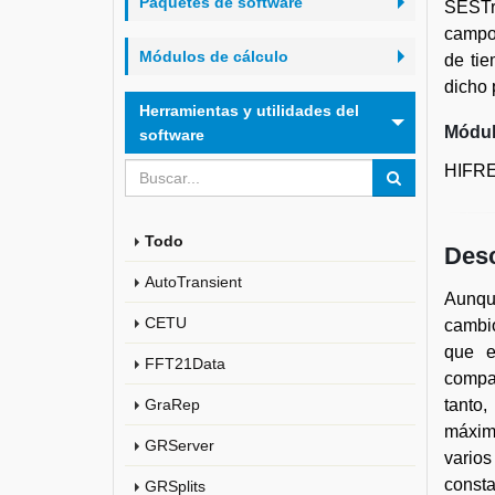
Paquetes de software
SESTra
campos
Módulos de cálculo
de tie
dicho 
Herramientas y utilidades del
Módul
software
HIFR
Todo
Desc
AutoTransient
Aunque
CETU
cambio
que e
FFT21Data
compat
GraRep
tanto,
máxim
GRServer
vario
consta
GRSplits