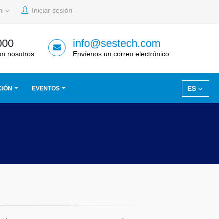
sh
Iniciar sesión
000
info@sestech.com
on nosotros
Envíenos un correo electrónico
ES
CIÓN
EVENTOS