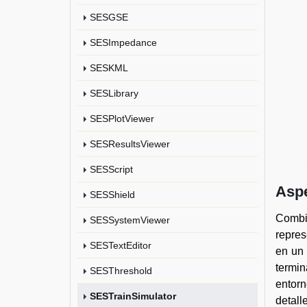
SESGSE
SESImpedance
SESKML
SESLibrary
SESPlotViewer
SESResultsViewer
SESScript
Aspe
SESShield
Combi
SESSystemViewer
repres
SESTextEditor
en un 
termin
SESThreshold
entorn
SESTrainSimulator
detall