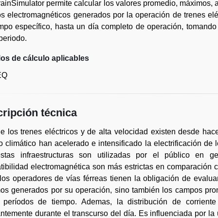
inSimulator permite calcular los valores promedio, máximos, as
 electromagnéticos generados por la operación de trenes eléc
mpo específico, hasta un día completo de operación, tomando
periodo.
os de cálculo aplicables
EQ
ripción técnica
 los trenes eléctricos y de alta velocidad existen desde hac
 climático han acelerado e intensificado la electrificación de 
stas infraestructuras son utilizadas por el público en g
ibilidad electromagnética son más estrictas en comparación con
 los operadores de vías férreas tienen la obligación de eval
os generados por su operación, sino también los campos prom
s períodos de tiempo. Ademas, la distribución de corriente
ntemente durante el transcurso del día. Es influenciada por la u