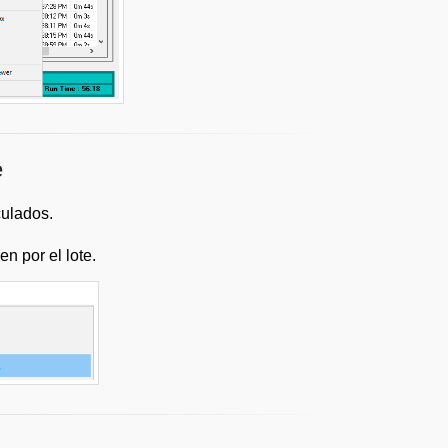
e
culados.
n por el lote.