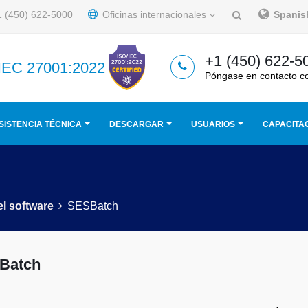
 (450) 622-5000
Oficinas internacionales
Spani
+1 (450) 622-5
/IEC 27001:2022
Póngase en contacto c
SISTENCIA TÉCNICA
DESCARGAR
USUARIOS
CAPACITA
el software
SESBatch
Batch