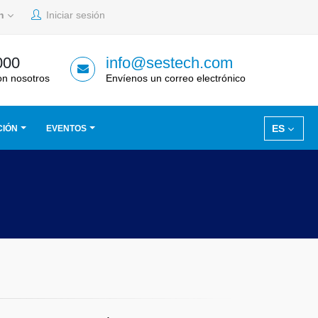
sh
Iniciar sesión
000
info@sestech.com
on nosotros
Envíenos un correo electrónico
ES
CIÓN
EVENTOS