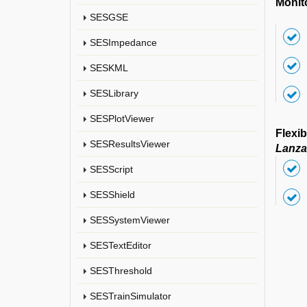
Monit
SESGSE
SESImpedance
SESKML
SESLibrary
SESPlotViewer
Flexib
SESResultsViewer
Lanza
SESScript
SESShield
SESSystemViewer
SESTextEditor
SESThreshold
SESTrainSimulator