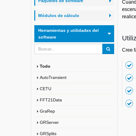
Paquetes de software
Cuand
escena
Módulos de cálculo
realic
Herramientas y utilidades del
Util
software
Cree f
Todo
AutoTransient
CETU
FFT21Data
GraRep
GRServer
GRSplits