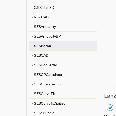
GRSplits-3D
RowCAD
SESAmpacity
SESAmpacityBM
SESBatch
SESCAD
SESConverter
SESCPCalculator
SESCrossSection
SESCurveFit
Lanz
SESCurvefitDigitizer
SESeBundle