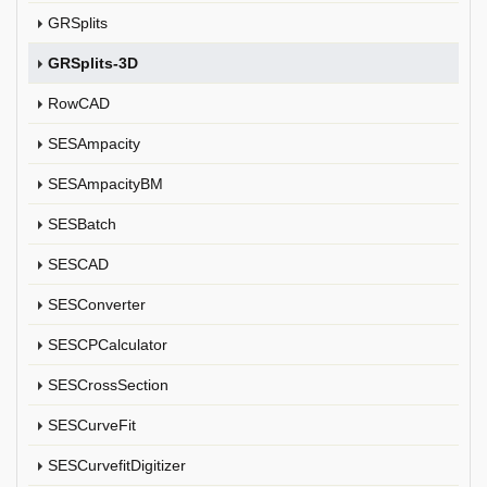
GRSplits
GRSplits-3D
RowCAD
SESAmpacity
SESAmpacityBM
SESBatch
SESCAD
SESConverter
SESCPCalculator
SESCrossSection
SESCurveFit
SESCurvefitDigitizer