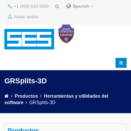
+1 (450) 622-5000
Spanish
Iniciar sesión
GRSplits-3D
Productos
Herramientas y utilidades del
software
GRSplits-3D
Productos