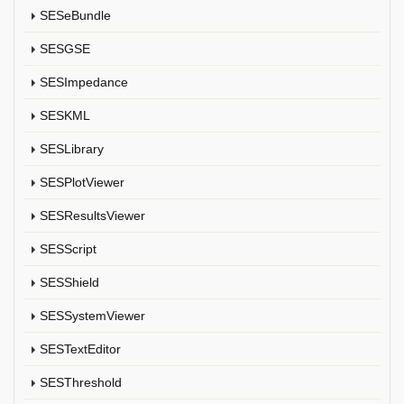
SESeBundle
SESGSE
SESImpedance
SESKML
SESLibrary
SESPlotViewer
SESResultsViewer
SESScript
SESShield
SESSystemViewer
SESTextEditor
SESThreshold