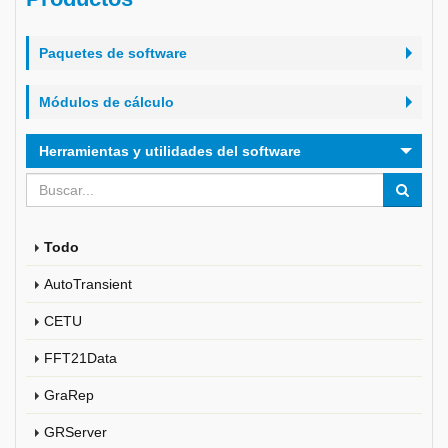
Paquetes de software
Módulos de cálculo
Herramientas y utilidades del software
Todo
AutoTransient
CETU
FFT21Data
GraRep
GRServer