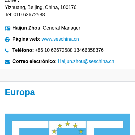
Zone，
Yizhuang, Beijing, China, 100176
Tel: 010-62672588
Haijun Zhou
, General Manager
Página web:
www.seschina.cn
Teléfono:
+86 10 62672588 13466358376
Correo electrónico:
Haijun.zhou@seschina.cn
Europa