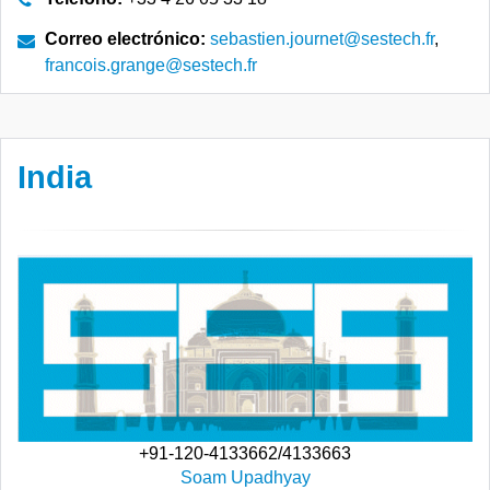
Correo electrónico:
sebastien.journet@sestech.fr
,
francois.grange@sestech.fr
India
+91-120-4133662/4133663
Soam Upadhyay