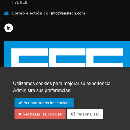
H7L 6E8
Correo electrónico:
info@sestech.com
Utilizamos cookies para mejorar su experiencia.
Administre sus preferencias:
© 2026 SafEngServices & technologies ltd.
Aceptar todas las cookies
Todos los derechos reservados. |
Marcas registradas
Rechazar las cookies
Personalizar
Mapa del sitio
English
Français
Português
中文