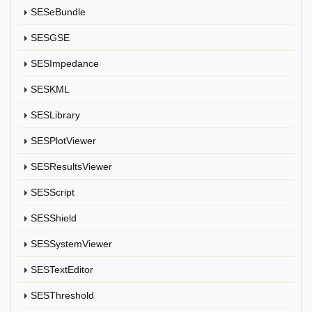
SESeBundle
SESGSE
SESImpedance
SESKML
SESLibrary
SESPlotViewer
SESResultsViewer
SESScript
SESShield
SESSystemViewer
SESTextEditor
SESThreshold