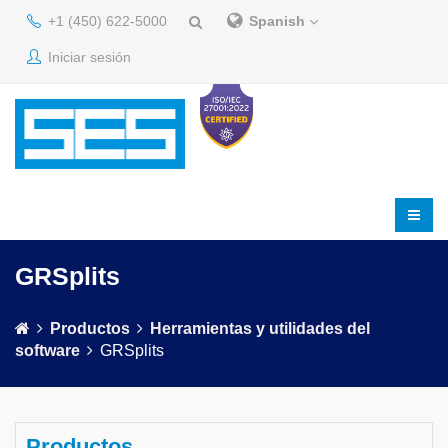
+1 (450) 622-5000
Spanish
Iniciar sesión
GRSplits
Productos
Herramientas y utilidades del
software
GRSplits
Productos