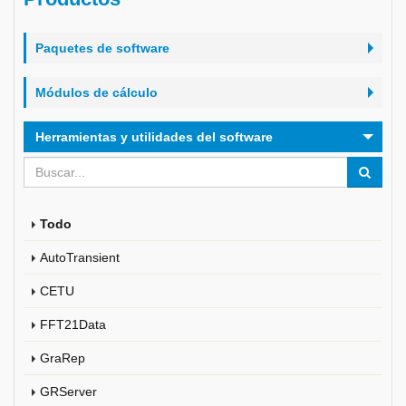
Paquetes de software
Módulos de cálculo
Herramientas y utilidades del software
Todo
AutoTransient
CETU
FFT21Data
GraRep
GRServer