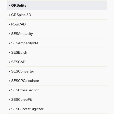
GRSplits
GRSplits-3D
RowCAD
SESAmpacity
SESAmpacityBM
SESBatch
SESCAD
SESConverter
SESCPCalculator
SESCrossSection
SESCurveFit
SESCurvefitDigitizer