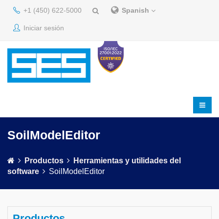
+1 (450) 622-5000
Spanish
Iniciar sesión
SoilModelEditor
Productos
Herramientas y utilidades del
software
SoilModelEditor
Productos