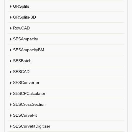
GRSplits
GRSplits-3D
RowCAD
SESAmpacity
SESAmpacityBM
SESBatch
SESCAD
SESConverter
SESCPCalculator
SESCrossSection
SESCurveFit
SESCurvefitDigitizer