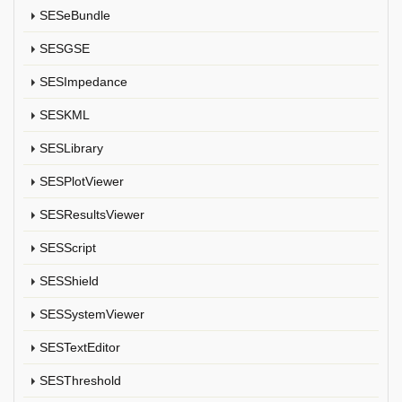
SESeBundle
SESGSE
SESImpedance
SESKML
SESLibrary
SESPlotViewer
SESResultsViewer
SESScript
SESShield
SESSystemViewer
SESTextEditor
SESThreshold