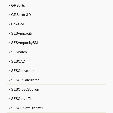
GRSplits
GRSplits-3D
RowCAD
SESAmpacity
SESAmpacityBM
SESBatch
SESCAD
SESConverter
SESCPCalculator
SESCrossSection
SESCurveFit
SESCurvefitDigitizer