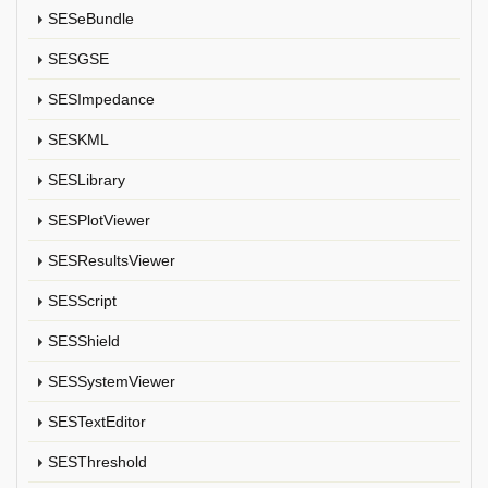
SESeBundle
SESGSE
SESImpedance
SESKML
SESLibrary
SESPlotViewer
SESResultsViewer
SESScript
SESShield
SESSystemViewer
SESTextEditor
SESThreshold