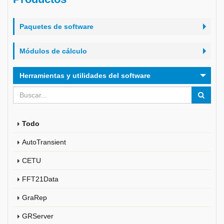
Paquetes de software
Módulos de cálculo
Herramientas y utilidades del software
Todo
AutoTransient
CETU
FFT21Data
GraRep
GRServer