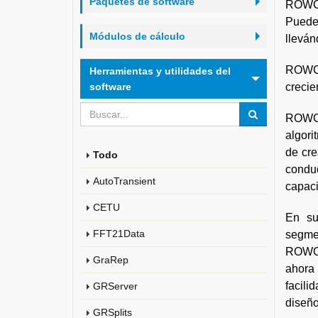
Paquetes de software
ROWCA
Puede
Módulos de cálculo
lleván
ROWCA
Herramientas y utilidades del
software
crecie
ROWCA
algori
de cre
Todo
conduc
AutoTransient
capaci
CETU
En su
FFT21Data
segme
ROWCA
GraRep
ahora 
facil
GRServer
diseño
GRSplits