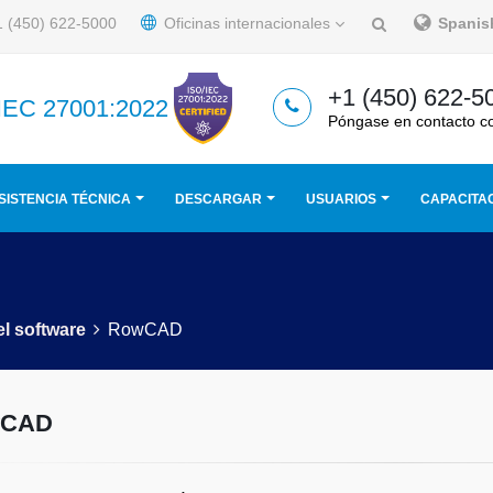
 (450) 622-5000
Oficinas internacionales
Spani
+1 (450) 622-5
/IEC 27001:2022
Póngase en contacto c
SISTENCIA TÉCNICA
DESCARGAR
USUARIOS
CAPACITA
el software
RowCAD
wCAD