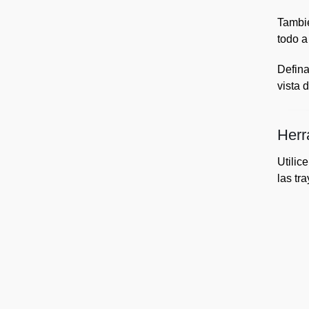
Tambié
todo a
Defina
vista 
Herr
Utilic
las tr