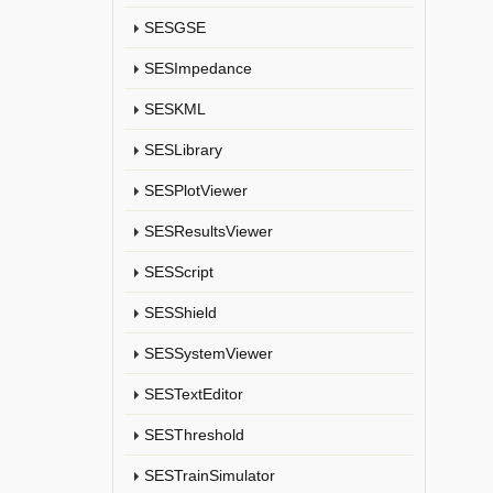
SESGSE
SESImpedance
SESKML
SESLibrary
SESPlotViewer
SESResultsViewer
SESScript
SESShield
SESSystemViewer
SESTextEditor
SESThreshold
SESTrainSimulator