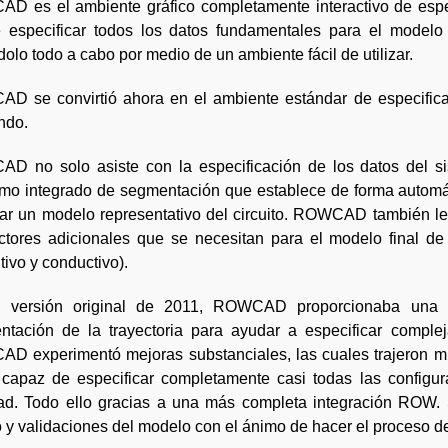
D es el ambiente gráfico completamente interactivo de espe
 especificar todos los datos fundamentales para el modelo y
dolo todo a cabo por medio de un ambiente fácil de utilizar.
D se convirtió ahora en el ambiente estándar de especific
ndo.
D no solo asiste con la especificación de los datos del s
tmo integrado de segmentación que establece de forma automát
ar un modelo representativo del circuito. ROWCAD también le 
tores adicionales que se necesitan para el modelo final de la
tivo y conductivo).
 versión original de 2011, ROWCAD proporcionaba una in
ntación de la trayectoria para ayudar a especificar comple
D experimentó mejoras substanciales, las cuales trajeron 
capaz de especificar completamente casi todas las configur
idad. Todo ello gracias a una más completa integración ROW.
 y validaciones del modelo con el ánimo de hacer el proceso 