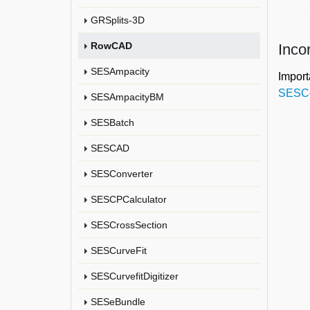
GRSplits-3D
RowCAD
Inco
SESAmpacity
Import
SESCo
SESAmpacityBM
SESBatch
SESCAD
SESConverter
SESCPCalculator
SESCrossSection
SESCurveFit
SESCurvefitDigitizer
SESeBundle