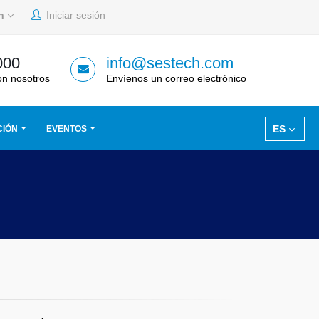
sh
Iniciar sesión
000
info@sestech.com
on nosotros
Envíenos un correo electrónico
ES
CIÓN
EVENTOS