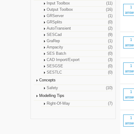
Input Toolbox
(11)
1
Output Toolbox
(16)
answ
GRServer
(1)
GRSplits
(0)
AutoTransient
(2)
SESCad
(9)
1
GraRep
(1)
answ
Ampacity
(2)
SES Batch
(0)
CAD Import/Export
(3)
1
SESGSE
(0)
answ
SESTLC
(0)
Concepts
Safety
(10)
1
Modelling Tips
answ
Right-Of-Way
(7)
1
answ