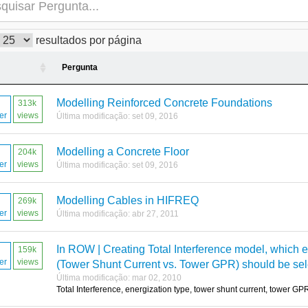
resultados por página
Pergunta
Modelling Reinforced Concrete Foundations
313k
er
views
Última modificação: set 09, 2016
Modelling a Concrete Floor
204k
er
views
Última modificação: set 09, 2016
Modelling Cables in HIFREQ
269k
er
views
Última modificação: abr 27, 2011
In ROW | Creating Total Interference model, which e
159k
er
views
(Tower Shunt Current vs. Tower GPR) should be se
Última modificação: mar 02, 2010
Total Interference, energization type, tower shunt current, tower GP