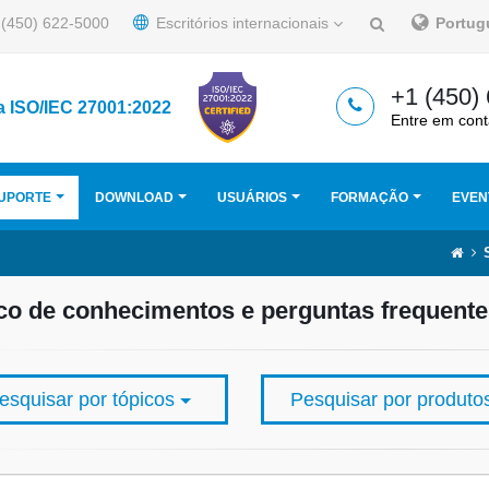
(450) 622-5000
Escritórios internacionais
Portu
+1 (450)
a ISO/IEC 27001:2022
Entre em cont
UPORTE
DOWNLOAD
USUÁRIOS
FORMAÇÃO
EVEN
o de conhecimentos e perguntas frequente
esquisar por tópicos
Pesquisar por produt