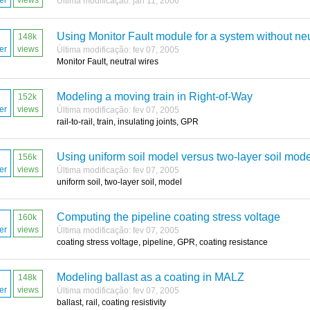
er
views
Última modificação: jan 11, 2006
Using Monitor Fault module for a system without neu
148k
er
views
Última modificação: fev 07, 2005
Monitor Fault, neutral wires
Modeling a moving train in Right-of-Way
152k
er
views
Última modificação: fev 07, 2005
rail-to-rail, train, insulating joints, GPR
Using uniform soil model versus two-layer soil mode
156k
er
views
Última modificação: fev 07, 2005
uniform soil, two-layer soil, model
Computing the pipeline coating stress voltage
160k
er
views
Última modificação: fev 07, 2005
coating stress voltage, pipeline, GPR, coating resistance
Modeling ballast as a coating in MALZ
148k
er
views
Última modificação: fev 07, 2005
ballast, rail, coating resistivity