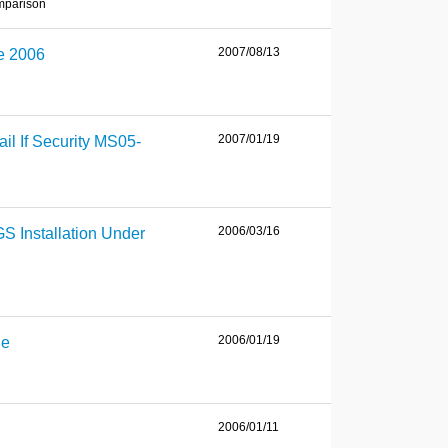
mparison
2007/08/13
re 2006
2007/01/19
il If Security MS05-
2006/03/16
 Installation Under
2006/01/19
le
2006/01/11