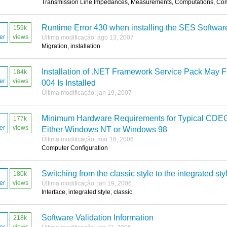
Transmission Line Impedances, Measurements, Computations, Co
Runtime Error 430 when installing the SES Softwa
159k
er
views
Última modificação: ago 13, 2007
Migration, installation
Installation of .NET Framework Service Pack May Fa
184k
er
views
004 Is Installed
Última modificação: jan 19, 2007
Minimum Hardware Requirements for Typical CDEGS
177k
er
views
Either Windows NT or Windows 98
Última modificação: mar 16, 2006
Computer Configuration
Switching from the classic style to the integrated sty
180k
er
views
Última modificação: jan 19, 2006
Interface, integrated style, classic
Software Validation Information
218k