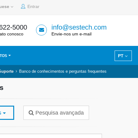
guese
Entrar
 622-5000
info@sestech.com
ato conosco
Envie-nos um e-mail
PT
TOS
Suporte
Banco de conhecimentos e perguntas frequentes
s
os
Pesquisa avançada