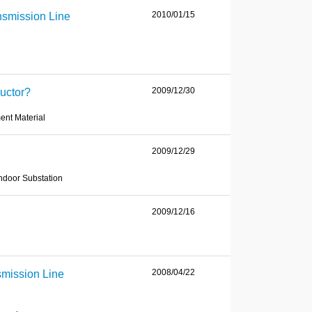
2010/01/15
nsmission Line
2009/12/30
uctor?
ent Material
2009/12/29
Indoor Substation
2009/12/16
2008/04/22
mission Line