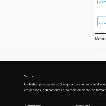
answ
1
answ
Mostra
Sobre
O objetivo principal da SES é ajudar os clientes a avaliar 
em pessoas, equipamentos e no meio ambiente, de forma s
A empresa
Software