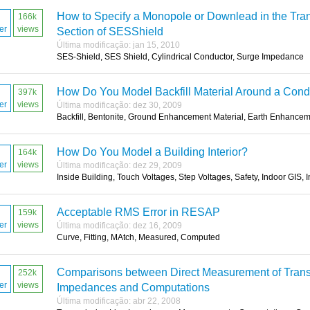
How to Specify a Monopole or Downlead in the Tra
166k
er
views
Section of SESShield
Última modificação: jan 15, 2010
SES-Shield, SES Shield, Cylindrical Conductor, Surge Impedance
How Do You Model Backfill Material Around a Cond
397k
er
views
Última modificação: dez 30, 2009
Backfill, Bentonite, Ground Enhancement Material, Earth Enhancem
How Do You Model a Building Interior?
164k
er
views
Última modificação: dez 29, 2009
Inside Building, Touch Voltages, Step Voltages, Safety, Indoor GIS, 
Acceptable RMS Error in RESAP
159k
er
views
Última modificação: dez 16, 2009
Curve, Fitting, MAtch, Measured, Computed
Comparisons between Direct Measurement of Trans
252k
er
views
Impedances and Computations
Última modificação: abr 22, 2008