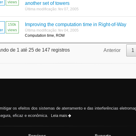
er
views
another set of towers
Última modificação: fev 07, 2005
Improving the computation time in Right-of-Way
150k
er
views
Última modificação: fev 04, 2005
Computation time, ROW
ndo de 1 até 25 de 147 registros
Anterior
1
e mitigar os efeitos dos sistemas de aterramento e das interferências eletroma
egura, eficaz e econômica.
Leia mais
Serviços
Suporte