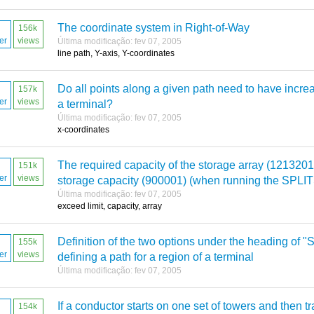
The coordinate system in Right-of-Way
156k
er
views
Última modificação: fev 07, 2005
line path, Y-axis, Y-coordinates
Do all points along a given path need to have incre
157k
er
views
a terminal?
Última modificação: fev 07, 2005
x-coordinates
The required capacity of the storage array (121320
151k
er
views
storage capacity (900001) (when running the SPLI
Última modificação: fev 07, 2005
exceed limit, capacity, array
Definition of the two options under the heading of "
155k
er
views
defining a path for a region of a terminal
Última modificação: fev 07, 2005
If a conductor starts on one set of towers and then t
154k