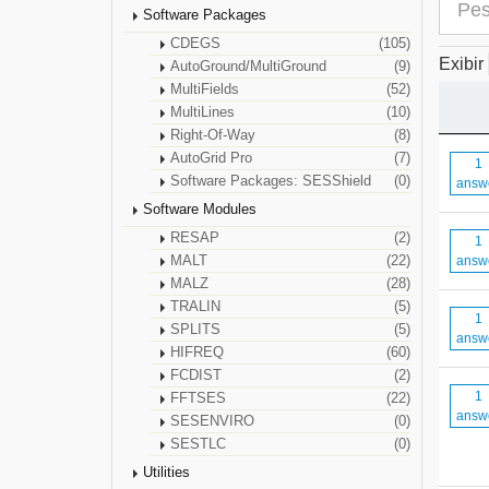
Software Packages
CDEGS
(105)
Exibir
AutoGround/MultiGround
(9)
MultiFields
(52)
MultiLines
(10)
Right-Of-Way
(8)
AutoGrid Pro
(7)
1
Software Packages: SESShield
(0)
answ
Software Modules
RESAP
(2)
1
MALT
(22)
answ
MALZ
(28)
TRALIN
(5)
1
SPLITS
(5)
answ
HIFREQ
(60)
FCDIST
(2)
1
FFTSES
(22)
answ
SESENVIRO
(0)
SESTLC
(0)
Utilities