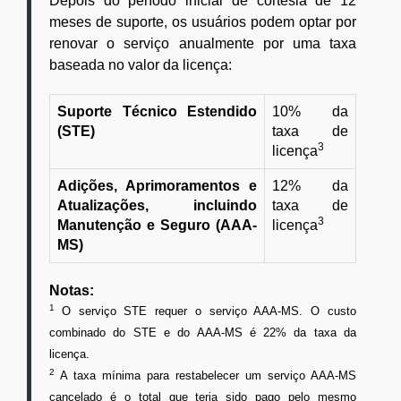
Depois do período inicial de cortesia de 12
meses de suporte, os usuários podem optar por
renovar o serviço anualmente por uma taxa
baseada no valor da licença:
Suporte Técnico Estendido
10% da
(STE)
taxa de
3
licença
Adições, Aprimoramentos e
12% da
Atualizações, incluindo
taxa de
3
Manutenção e Seguro (AAA-
licença
MS)
Notas:
1
O serviço STE requer o serviço AAA-MS. O custo
combinado do STE e do AAA-MS é 22% da taxa da
licença.
2
A taxa mínima para restabelecer um serviço AAA-MS
cancelado é o total que teria sido pago pelo mesmo