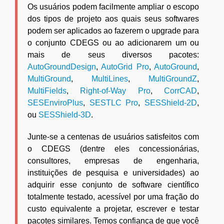
Os usuários podem facilmente ampliar o escopo
dos tipos de projeto aos quais seus softwares
podem ser aplicados ao fazerem o upgrade para
o conjunto CDEGS ou ao adicionarem um ou
mais de seus diversos pacotes:
AutoGroundDesign
,
AutoGrid Pro
,
AutoGround
,
MultiGround
,
MultiLines
,
MultiGroundZ
,
MultiFields
,
Right-of-Way Pro
,
CorrCAD
,
SESEnviroPlus
,
SESTLC Pro
,
SESShield-2D
,
ou
SESShield-3D
.
Junte-se a centenas de usuários satisfeitos com
o CDEGS (dentre eles concessionárias,
consultores, empresas de engenharia,
instituições de pesquisa e universidades) ao
adquirir esse conjunto de software científico
totalmente testado, acessível por uma fração do
custo equivalente a projetar, escrever e testar
pacotes similares. Temos confiança de que você