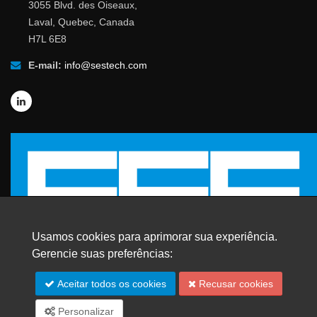
3055 Blvd. des Oiseaux,
Laval, Quebec, Canada
H7L 6E8
E-mail:
info@sestech.com
Usamos cookies para aprimorar sua experiência.
Gerencie suas preferências:
Aceitar todos os cookies
Recusar cookies
© 2026 SafEngServices & technologies ltd.
Todos os direitos reservados. |
Marcas Registradas
Personalizar