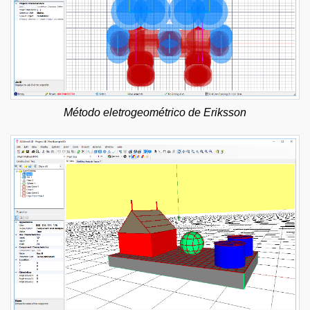
Método eletrogeométrico de Eriksson