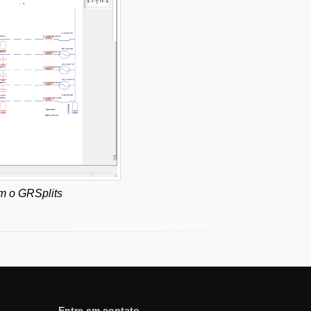
om o GRSplits
Entre em contato