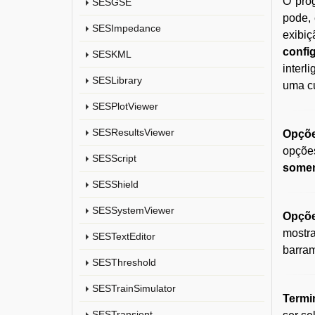
O pro
SESGSE
pode, 
SESImpedance
exibi
confi
SESKML
interl
SESLibrary
uma cu
SESPlotViewer
SESResultsViewer
Opçõe
opçõe
SESScript
somen
SESShield
SESSystemViewer
Opçõe
mostra
SESTextEditor
barra
SESThreshold
SESTrainSimulator
Termi
SESTransient