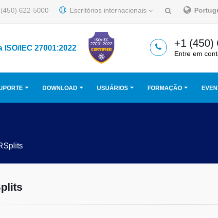
(450) 622-5000
Escritórios internacionais
Portu
+1 (450)
a ISO/IEC 27001:2022
Entre em cont
UPORTE
DOWNLOAD
USUÁRIOS
FORMAÇÃO
EVEN
Splits
lits