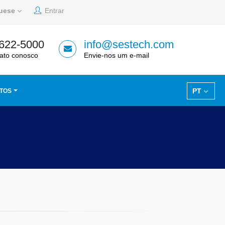
guese
Entrar
 622-5000
info@sestech.com
ato conosco
Envie-nos um e-mail
PT
TOS