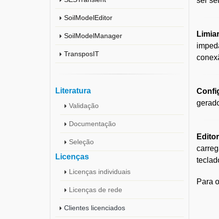
ser se
SoilModelEditor
Limia
SoilModelManager
imped
TransposIT
conexã
Literatura
Confi
gerado
Validação
Documentação
Edito
Seleção
carre
Licenças
teclad
Licenças individuais
Para o
Licenças de rede
Clientes licenciados