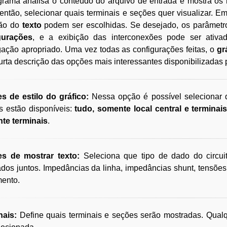
grama analisa o conteúdo do arquivo de entrada e mostra os
então, selecionar quais terminais e seções quer visualizar. E
ção do
texto
podem ser escolhidas. Se desejado, os parâmet
gurações
, e a exibição das interconexões pode ser ativa
igação apropriado. Uma vez todas as configurações feitas, o
gr
rta descrição das opções mais interessantes disponibilizadas
s de estilo do gráfico:
Nessa opção é possível selecionar q
s estão disponíveis:
tudo, somente local central e terminai
te terminais
.
s de mostrar texto:
Seleciona que tipo de dado do circui
dos juntos. Impedâncias da linha, impedâncias shunt, tensõe
mento.
nais:
Define quais terminais e seções serão mostradas. Qual