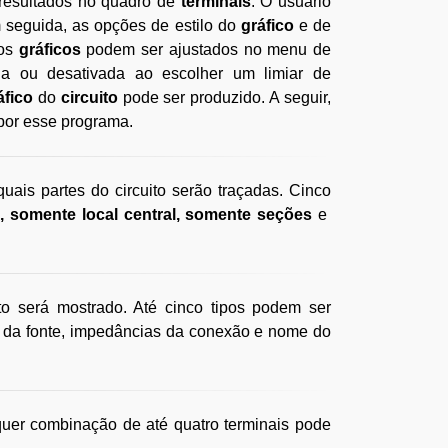
 resultados no quadro de
terminais
. O usuário
m seguida, as opções de estilo do
gráfico
e de
ros
gráficos
podem ser ajustados no menu de
da ou desativada ao escolher um limiar de
áfico
do
circuito
pode ser produzido. A seguir,
 por esse programa.
uais partes do circuito serão traçadas. Cinco
s,
somente local central, somente seções
e
to será mostrado. Até cinco tipos podem ser
s da fonte, impedâncias da conexão e nome do
quer combinação de até quatro terminais pode