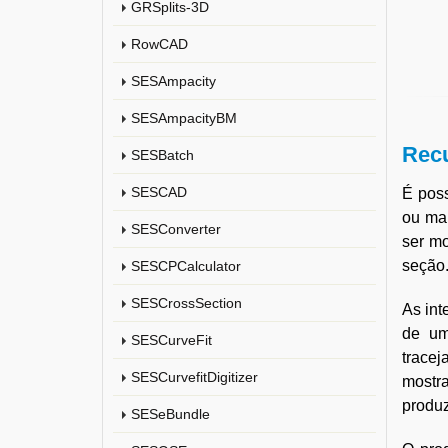
GRSplits-3D
RowCAD
SESAmpacity
SESAmpacityBM
Recu
SESBatch
SESCAD
É poss
ou mai
SESConverter
ser mo
seção
SESCPCalculator
SESCrossSection
As int
de um
SESCurveFit
tracej
SESCurvefitDigitizer
mostr
produz
SESeBundle