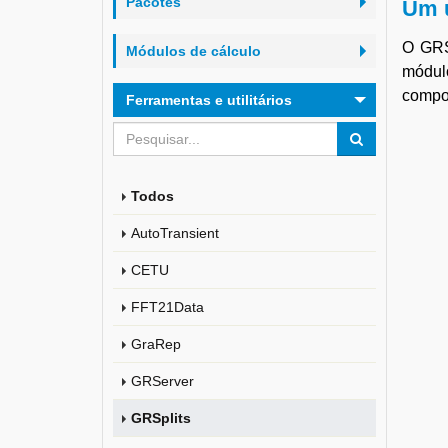
Pacotes
Um u
O GRSp
Módulos de cálculo
módu
compo
Ferramentas e utilitários
Todos
AutoTransient
CETU
FFT21Data
GraRep
GRServer
GRSplits