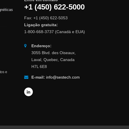
+1 (450) 622-5000
gnéticas
Fax: +1 (450) 622-5053
Ligação gratuita:
1-800-668-3737 (Canadá e EUA)
Endereço:
3055 Blvd. des Oiseaux,
Laval, Quebec, Canada
H7L 6E8
tos e
E-mail:
info@sestech.com