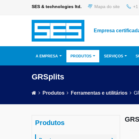
SES & technologies ltd.
Mapa do site
+1 
Empresa certificad
A EMPRESA
PRODUTOS
SERVIÇOS
S
GRSplits
Produtos
Ferramentas e utilitários
GR
GRSp
Produtos