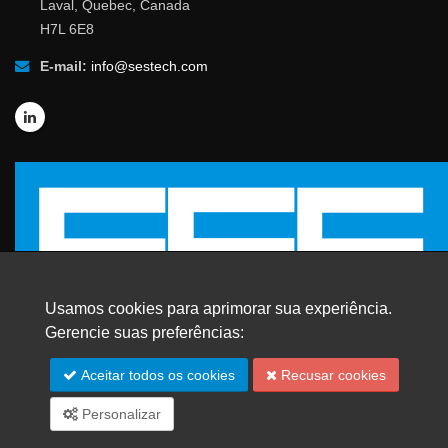
Laval, Quebec, Canada
H7L 6E8
E-mail:
info@sestech.com
Usamos cookies para aprimorar sua experiência.
Gerencie suas preferências:
© 2026 SafEngServices & technologies ltd.
Aceitar todos os cookies
Recusar cookies
Todos os direitos reservados. |
Marcas Registradas
Personalizar
Mapa do site
English
Español
Français
中文