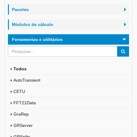
Pacotes
Módulos de cálculo
Ferramentas e utilitários
Todos
AutoTransient
CETU
FFT21Data
GraRep
GRServer
GRSplits