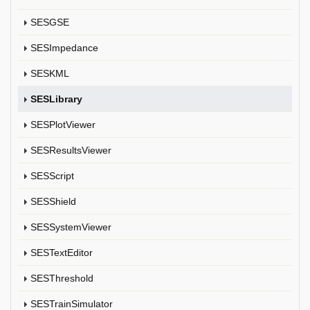
SESGSE
SESImpedance
SESKML
SESLibrary
SESPlotViewer
SESResultsViewer
SESScript
SESShield
SESSystemViewer
SESTextEditor
SESThreshold
SESTrainSimulator