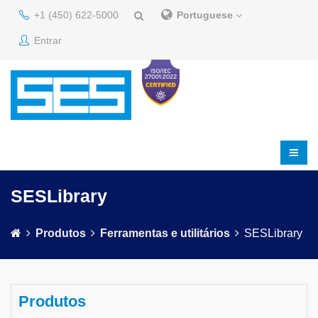
+1 (450) 622-5000
Portuguese
Entrar
SESLibrary
Produtos
Ferramentas e utilitários
SESLibrary
Produtos