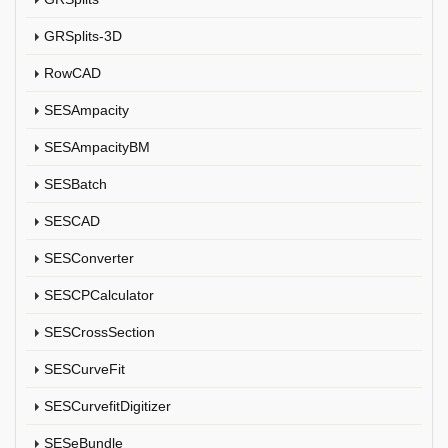
GRSplits-3D
RowCAD
SESAmpacity
SESAmpacityBM
SESBatch
SESCAD
SESConverter
SESCPCalculator
SESCrossSection
SESCurveFit
SESCurvefitDigitizer
SESeBundle