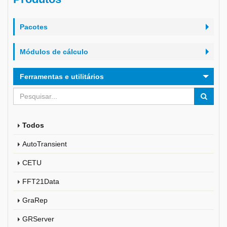
Pacotes
Módulos de cálculo
Ferramentas e utilitários
Todos
AutoTransient
CETU
FFT21Data
GraRep
GRServer