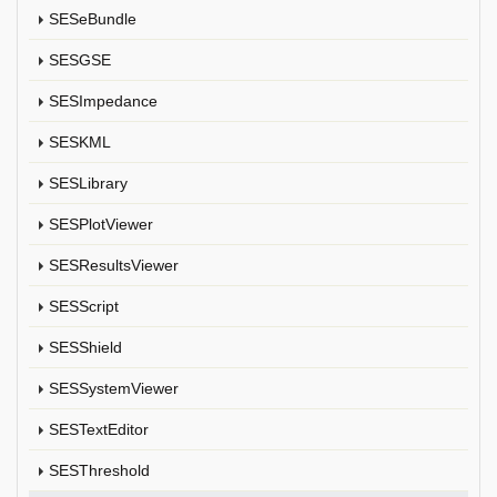
SESeBundle
SESGSE
SESImpedance
SESKML
SESLibrary
SESPlotViewer
SESResultsViewer
SESScript
SESShield
SESSystemViewer
SESTextEditor
SESThreshold