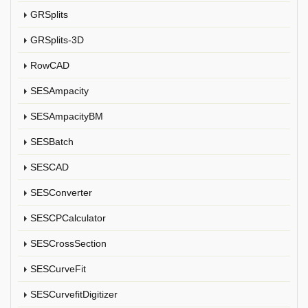
GRSplits
GRSplits-3D
RowCAD
SESAmpacity
SESAmpacityBM
SESBatch
SESCAD
SESConverter
SESCPCalculator
SESCrossSection
SESCurveFit
SESCurvefitDigitizer