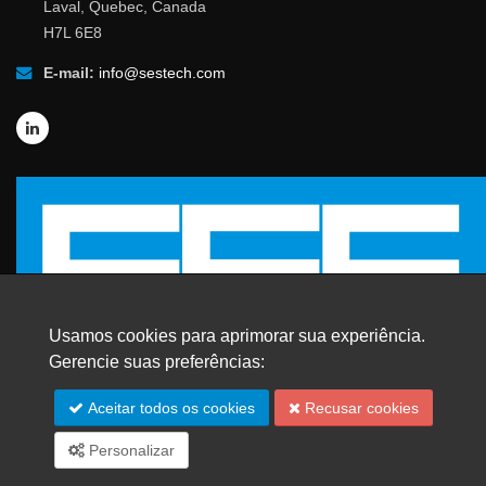
Laval, Quebec, Canada
H7L 6E8
E-mail:
info@sestech.com
Usamos cookies para aprimorar sua experiência.
Gerencie suas preferências:
© 2026 SafEngServices & technologies ltd.
Aceitar todos os cookies
Recusar cookies
Todos os direitos reservados. |
Marcas Registradas
Personalizar
Mapa do site
English
Español
Français
中文