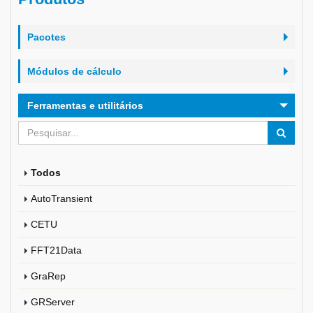
Pacotes
Módulos de cálculo
Ferramentas e utilitários
Todos
AutoTransient
CETU
FFT21Data
GraRep
GRServer