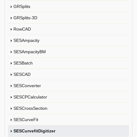
GRSplits
GRSplits-3D
RowCAD
SESAmpacity
SESAmpacityBM
SESBatch
SESCAD
SESConverter
SESCPCalculator
SESCrossSection
SESCurveFit
SESCurvefitDigitizer