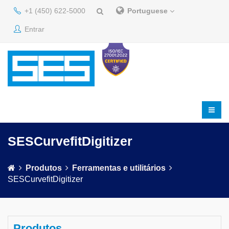
+1 (450) 622-5000
Portuguese
Entrar
SESCurvefitDigitizer
Produtos
Ferramentas e utilitários
SESCurvefitDigitizer
Produtos