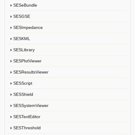
SESeBundle
SESGSE
SESImpedance
SESKML
SESLibrary
SESPlotViewer
SESResultsViewer
SESScript
SESShield
SESSystemViewer
SESTextEditor
SESThreshold