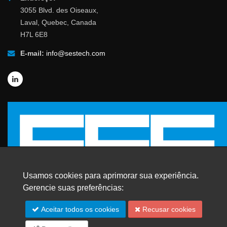
3055 Blvd. des Oiseaux,
Laval, Quebec, Canada
H7L 6E8
E-mail:
info@sestech.com
Usamos cookies para aprimorar sua experiência.
Gerencie suas preferências:
Aceitar todos os cookies
Recusar cookies
© 2026 SafEngServices & technologies ltd.
Todos os direitos reservados. |
Marcas Registradas