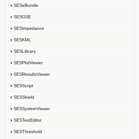
SESeBundle
SESGSE
SESImpedance
SESKML
SESLibrary
SESPlotViewer
SESResultsViewer
SESScript
SESShield
SESSystemViewer
SESTextEditor
SESThreshold