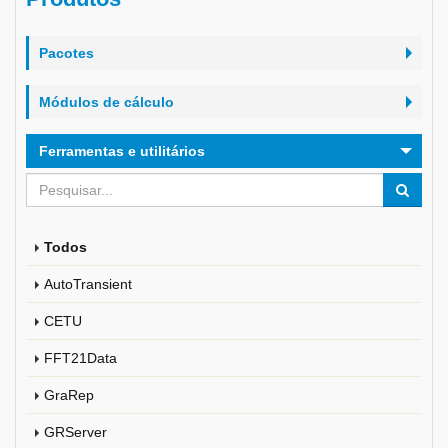
Pacotes
Módulos de cálculo
Ferramentas e utilitários
Todos
AutoTransient
CETU
FFT21Data
GraRep
GRServer