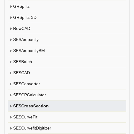
GRSplits
GRSplits-3D
RowCAD
SESAmpacity
SESAmpacityBM
SESBatch
SESCAD
SESConverter
SESCPCalculator
SESCrossSection
SESCurveFit
SESCurvefitDigitizer