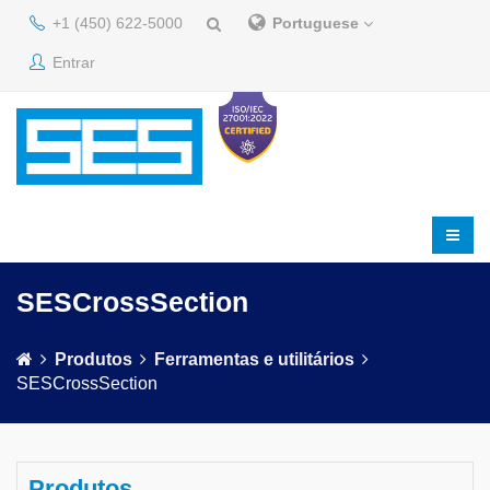
+1 (450) 622-5000
Portuguese
Entrar
SESCrossSection
Produtos
Ferramentas e utilitários
SESCrossSection
Produtos