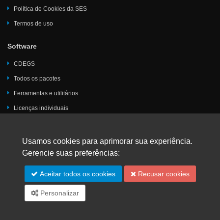
Política de Cookies da SES
Termos de uso
Software
CDEGS
Todos os pacotes
Ferramentas e utilitários
Licenças individuais
Serviços
Usamos cookies para aprimorar sua experiência.
Consultoria em engenharia
Gerencie suas preferências:
Pesquisa e desenvolvimento
Aceitar todos os cookies
Recusar cookies
Publicações técnicas
Projetos de engenharia
Personalizar
Suporte