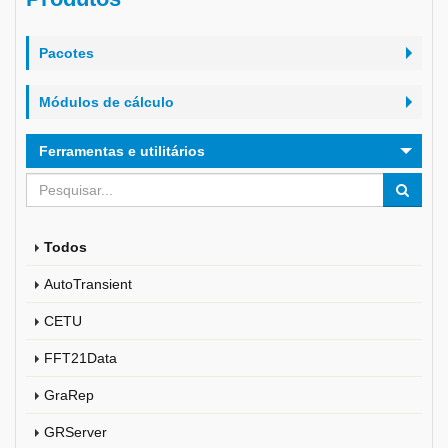
Pacotes
Módulos de cálculo
Ferramentas e utilitários
Todos
AutoTransient
CETU
FFT21Data
GraRep
GRServer