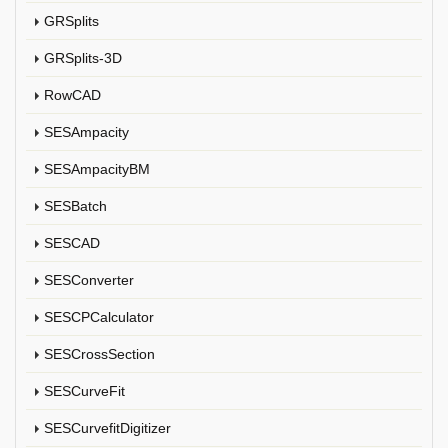
GRSplits
GRSplits-3D
RowCAD
SESAmpacity
SESAmpacityBM
SESBatch
SESCAD
SESConverter
SESCPCalculator
SESCrossSection
SESCurveFit
SESCurvefitDigitizer