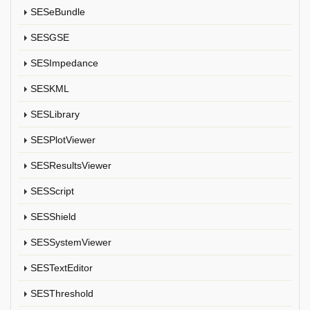
SESeBundle
SESGSE
SESImpedance
SESKML
SESLibrary
SESPlotViewer
SESResultsViewer
SESScript
SESShield
SESSystemViewer
SESTextEditor
SESThreshold