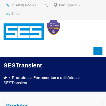
+1 (450) 622-5000
Portuguese
Entrar
SESTransient
Produtos
Ferramentas e utilitários
SESTransient
Produtos