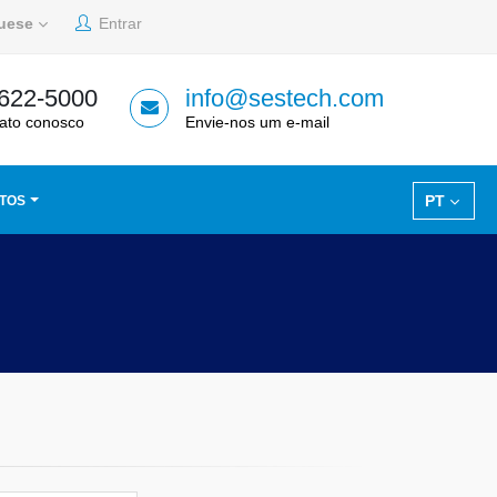
guese
Entrar
 622-5000
info@sestech.com
ato conosco
Envie-nos um e-mail
PT
TOS