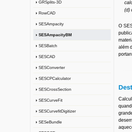
GRSplits-3D
cal
(d)
RowCAD
SESAmpacity
O SES
publi
SESAmpacityBM
materi
SESBatch
além d
portan
SESCAD
SESConverter
SESCPCalculator
Dest
SESCrossSection
Calcu
SESCurveFit
quando
SESCurvefitDigitizer
grande
desem
SESeBundle
aquec