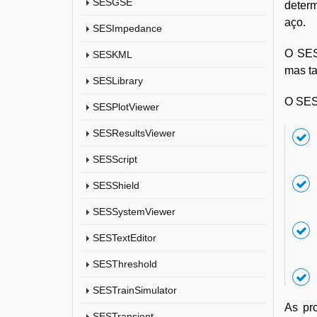
SESGSE
deter
aço.
SESImpedance
O SES
SESKML
mas ta
SESLibrary
O SES
SESPlotViewer
SESResultsViewer
SESScript
SESShield
SESSystemViewer
SESTextEditor
SESThreshold
SESTrainSimulator
As pr
SESTransient