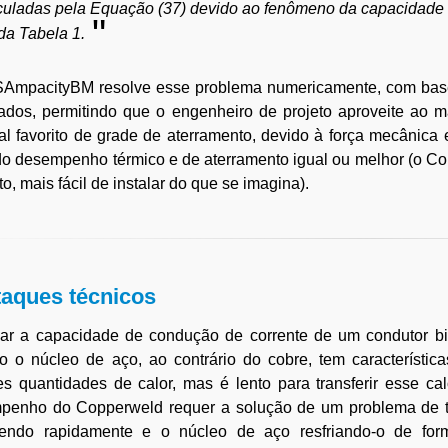
culadas pela Equação (37) devido ao fenômeno da capacidade de
 da Tabela 1.
AmpacityBM resolve esse problema numericamente, com base e
cados, permitindo que o engenheiro de projeto aproveite ao 
al favorito de grade de aterramento, devido à força mecânica
o desempenho térmico e de aterramento igual ou melhor (o Cop
to, mais fácil de instalar do que se imagina).
aques técnicos
lar a capacidade de condução de corrente de um condutor bi
 o núcleo de aço, ao contrário do cobre, tem característic
s quantidades de calor, mas é lento para transferir esse cal
penho do Copperweld requer a solução de um problema de tra
endo rapidamente e o núcleo de aço resfriando-o de fo