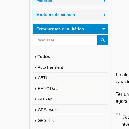
Pacotes
Módulos de cálculo
Ferramentas e utilitários
Todos
AutoTransient
Final
CETU
caract
FFT21Data
Ter um
GraRep
agora 
GRServer
Tes
GRSplits
rev