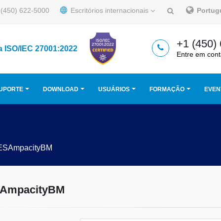
(450) 622-5000
Escritórios internacionais
Portu
+1 (450)
a ISO/IEC 27001:2022
Entre em cont
UPORTE
DOWNLOAD
USUÁRIOS
FORMAÇÃO
EVEN
ESAmpacityBM
AmpacityBM