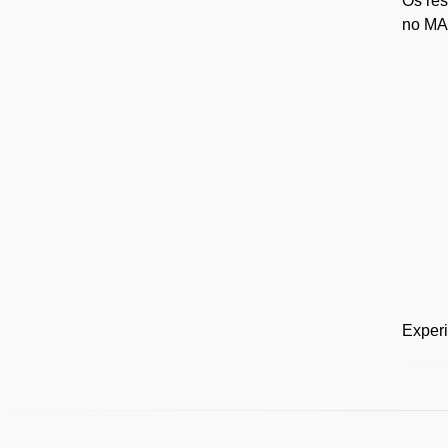
Os res
no MA
Experi