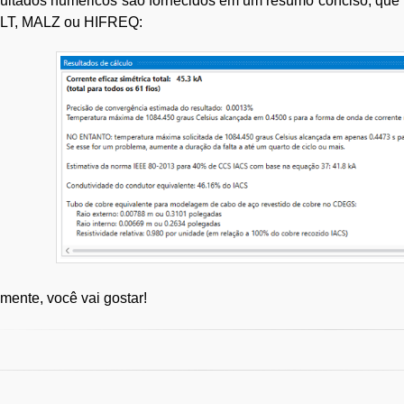
ultados numéricos são fornecidos em um resumo conciso, que 
LT, MALZ ou HIFREQ:
mente, você vai gostar!