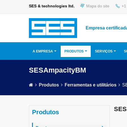
SES & technologies ltd.
Mapa do site
+1 
Empresa certificad
A EMPRESA
PRODUTOS
SERVIÇOS
S
SESAmpacityBM
Produtos
Ferramentas e utilitários
S
SES
Produtos