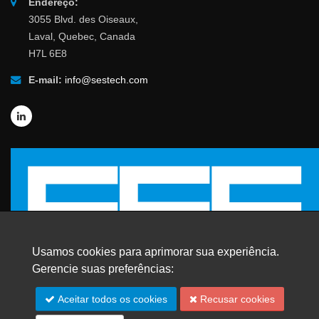
Endereço:
3055 Blvd. des Oiseaux,
Laval, Quebec, Canada
H7L 6E8
E-mail:
info@sestech.com
Usamos cookies para aprimorar sua experiência.
Gerencie suas preferências:
Aceitar todos os cookies
Recusar cookies
© 2026 SafEngServices & technologies ltd.
Todos os direitos reservados. |
Marcas Registradas