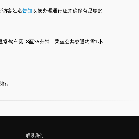
将访客姓名
告知
以便办理通行证并确保有足够的
1英里，通常驾车需18至35分钟，乘坐公共交通约需1小
表格。
联系我们