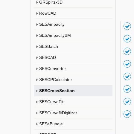
GRSplits-3D
RowCAD
SESAmpacity
SESAmpacityBM
SESBatch
SESCAD
SESConverter
SESCPCalculator
SESCrossSection
SESCurveFit
SESCurvefitDigitizer
SESeBundle