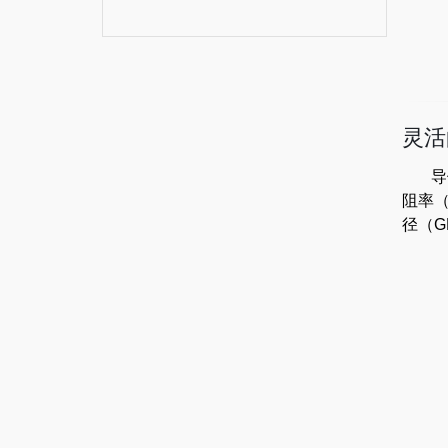
灵活
导
阻率
径（G