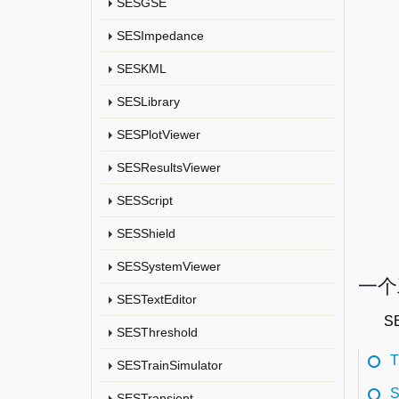
SESGSE
SESImpedance
SESKML
SESLibrary
SESPlotViewer
SESResultsViewer
SESScript
SESShield
SESSystemViewer
一个
SESTextEditor
S
SESThreshold
T
SESTrainSimulator
S
SESTransient