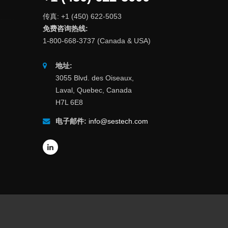
传真: +1 (450) 622-5053
免费咨询热线:
1-800-668-3737 (Canada & USA)
地址:
3055 Blvd. des Oiseaux,
Laval, Quebec, Canada
H7L 6E8
电子邮件:
info@sestech.com
网站地图
English
Español
Français
Português