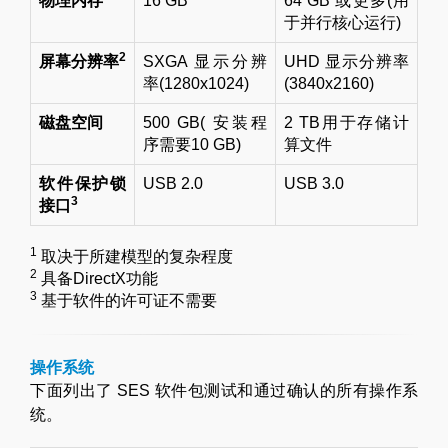
物理内存
16 GB
64 GB 或更多(用
于并行核心运行)
2
屏幕分辨率
SXGA 显示分辨
UHD 显示分辨率
率(1280x1024)
(3840x2160)
磁盘空间
500 GB( 安装程
2 TB用于存储计
序需要10 GB)
算文件
软件保护锁
USB 2.0
USB 3.0
3
接口
1
取决于所建模型的复杂程度
2
具备DirectX功能
3
基于软件的许可证不需要
操作系统
下面列出了 SES 软件包测试和通过确认的所有操作系
统。