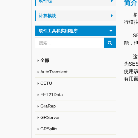
软件包
简介
参
计算模块
行模
软件工具和实用程序
S
能，
这
全部
为SE
使用
AutoTransient
有用
CETU
FFT21Data
GraRep
GRServer
GRSplits