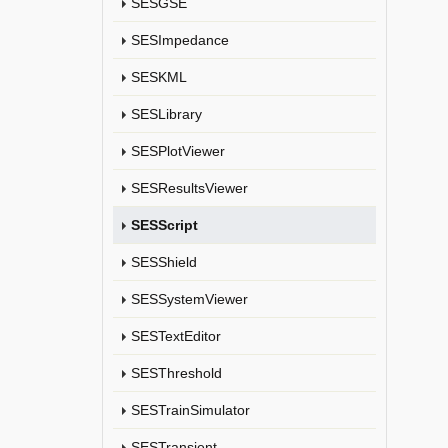
SESGSE
SESImpedance
SESKML
SESLibrary
SESPlotViewer
SESResultsViewer
SESScript
SESShield
SESSystemViewer
SESTextEditor
SESThreshold
SESTrainSimulator
SESTransient