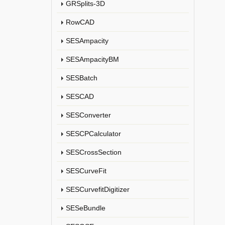
GRSplits-3D
RowCAD
SESAmpacity
SESAmpacityBM
SESBatch
SESCAD
SESConverter
SESCPCalculator
SESCrossSection
SESCurveFit
SESCurvefitDigitizer
SESeBundle