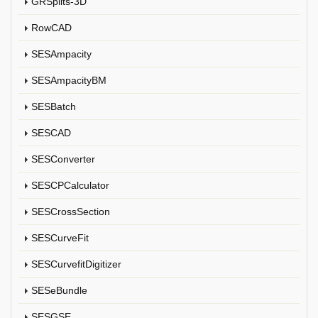
GRSplits-3D
RowCAD
SESAmpacity
SESAmpacityBM
SESBatch
SESCAD
SESConverter
SESCPCalculator
SESCrossSection
SESCurveFit
SESCurvefitDigitizer
SESeBundle
SESGSE