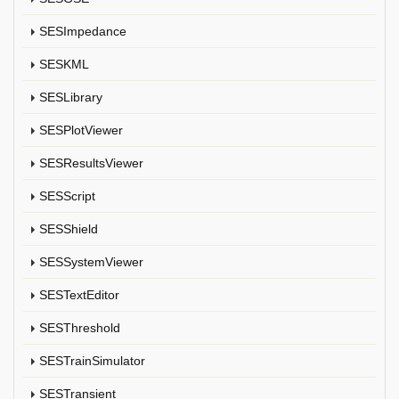
SESImpedance
SESKML
SESLibrary
SESPlotViewer
SESResultsViewer
SESScript
SESShield
SESSystemViewer
SESTextEditor
SESThreshold
SESTrainSimulator
SESTransient