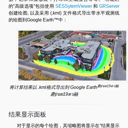
的“高级选项”包括使用
SESSytemViewer
和
GRServer
创建绘图, 以及采用 (.kml) 文件格式导出带水平观测线
的绘图到Google Earth™中：
砻
ק
ยด
19
ตว
融
将计算结果以 .kml格式导出到 Google Earth
砻
ק
ยด19ตว融
结果显示面板
对于显示的每个绘图，其缩略图将显示在“结果显示