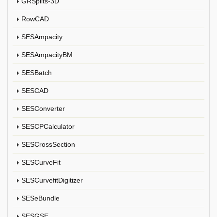
GRSplits-3D
RowCAD
SESAmpacity
SESAmpacityBM
SESBatch
SESCAD
SESConverter
SESCPCalculator
SESCrossSection
SESCurveFit
SESCurvefitDigitizer
SESeBundle
SESGSE