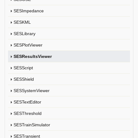
SESImpedance
SESKML
SESLibrary
SESPlotViewer
SESResultsViewer
SESScript
SESShield
SESSystemViewer
SESTextEditor
SESThreshold
SESTrainSimulator
SESTransient