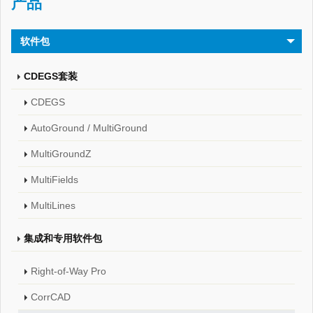
产品
软件包
CDEGS套装
CDEGS
AutoGround / MultiGround
MultiGroundZ
MultiFields
MultiLines
集成和专用软件包
Right-of-Way Pro
CorrCAD