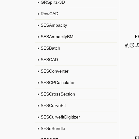
GRSplits-3D
RowCAD
SESAmpacity
F
SESAmpacityBM
的形
SESBatch
SESCAD
SESConverter
SESCPCalculator
SESCrossSection
SESCurveFit
SESCurvefitDigitizer
SESeBundle