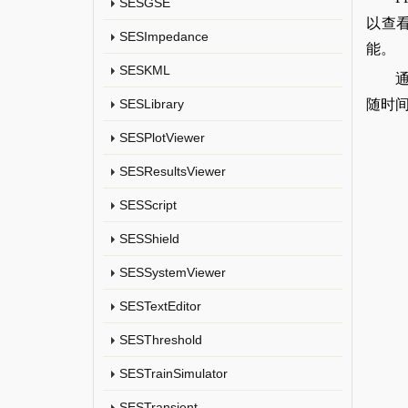
SESGSE
以查
SESImpedance
能。
SESKML
随时
SESLibrary
SESPlotViewer
SESResultsViewer
SESScript
SESShield
SESSystemViewer
SESTextEditor
SESThreshold
SESTrainSimulator
SESTransient