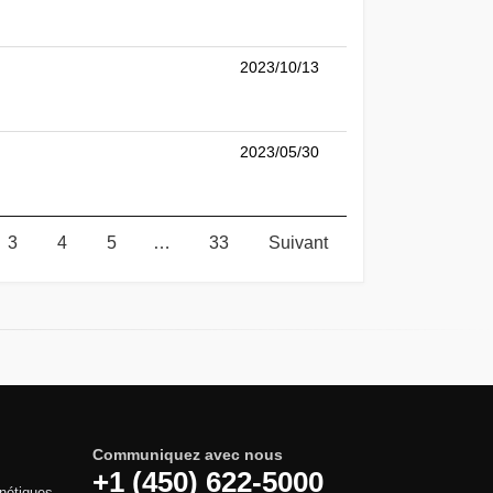
2023/10/13
2023/05/30
3
4
5
…
33
Suivant
Communiquez avec nous
+1 (450) 622-5000
gnétiques