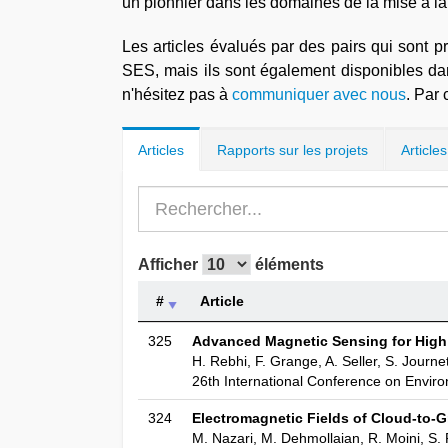
un pionnier dans les domaines de la mise à la 
Les articles évalués par des pairs qui sont p
SES, mais ils sont également disponibles da
n'hésitez pas à
communiquer avec nous
. Par 
Articles
Rapports sur les projets
Article
Afficher
éléments
#
Article
325
Advanced Magnetic Sensing for High 
H. Rebhi, F. Grange, A. Seller, S. Journe
26th International Conference on Enviro
324
Electromagnetic Fields of Cloud-to-
M. Nazari, M. Dehmollaian, R. Moini, S. F