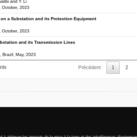
alibi and Y. Li
 October, 2023
t on a Substation and its Protection Equipment
 October, 2023
ubstation and its Transmission Lines
 Brazil, May, 2023
nts
Précédent
1
2
 et à atténuer les impacts de la mise à la terre et des interférences électroma