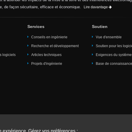
e, de façon sécuritaire, efficace et économique.
Lire davantage
Services
Soutien
Conseils en ingénierie
Vue d'ensemble
Recherche et développement
Soutien pour les logici
es logiciels
Articles techniques
Exigences du système
Projets d'ingénierie
Base de connaissance
s
Formation
Événements
e expérience. Gérez vos préférences :