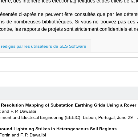
terre, des interférences électromagnétiques et des effets de la 
résentés ci-après ne peuvent être consultés que par les détente
ns de nombreuses bibliothèques. Si vous ne trouvez pas ces ar
contre, les rapports de projets sont strictement confidentiels et
s rédigés par les utilisateurs de SES Software
Resolution Mapping of Substation Earthing Grids Using a Rover
t and F. P. Dawalibi
nment and Electrical Engineering (EEEIC), Lisbon, Portugal, June 29 - 
Ground Lightning Strikes in Heterogeneous Soil Regions
ortin and F. P. Dawalibi