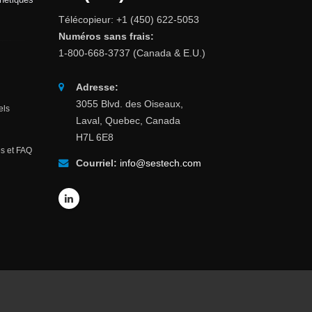
Télécopieur: +1 (450) 622-5053
Numéros sans frais:
1-800-668-3737 (Canada & E.U.)
Adresse:
3055 Blvd. des Oiseaux,
els
Laval, Quebec, Canada
H7L 6E8
s et FAQ
Courriel:
info@sestech.com