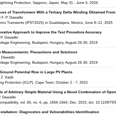
ightning Protection, Sapporo, Japan, May 31 - June 5, 2026.
es of Transformers With a Tertiary Delta Winding Obtained From
 F. P. Dawalibi
ems Transients (IPST2025) in Guadalajara, Mexico, June 8–12, 2025
novative Approach to Improve the Test Procedure Accuracy
.P. Dawalibi
oltage Engineering, Budapest, Hungary, August 26-30, 2019
 Measurements: Precautions and Solutions
. Dawalibi
oltage Engineering, Budapest, Hungary, August 26-30, 2019
Ground Potential Rise in Large PV Plants
 Z. Kadir
ing Protection (ICLP), Cape Town, October 2 - 7, 2022
e of Arbitrary Simple Material Using a Novel Combination of Open
. Dawalibi
ompatibility, vol. 65, no. 6, pp. 1656-1664, Dec. 2023, doi: 10.1109
tallation: Diagnostics and Vulnerabilities Identification