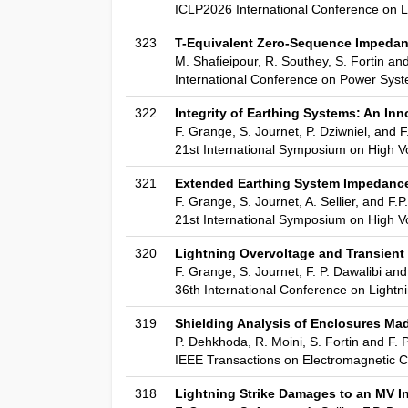
ICLP2026 International Conference on L
323
T-Equivalent Zero-Sequence Impedanc
M. Shafieipour, R. Southey, S. Fortin and
International Conference on Power Syst
322
Integrity of Earthing Systems: An In
F. Grange, S. Journet, P. Dziwniel, and F
21st International Symposium on High V
321
Extended Earthing System Impedance
F. Grange, S. Journet, A. Sellier, and F.P
21st International Symposium on High V
320
Lightning Overvoltage and Transient 
F. Grange, S. Journet, F. P. Dawalibi and
36th International Conference on Lightn
319
Shielding Analysis of Enclosures Mad
P. Dehkhoda, R. Moini, S. Fortin and F. P
IEEE Transactions on Electromagnetic C
318
Lightning Strike Damages to an MV Ins