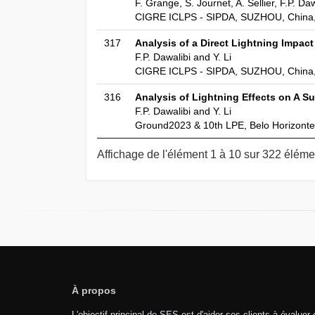
F. Grange, S. Journet, A. Sellier, F.P. Daw
CIGRE ICLPS - SIPDA, SUZHOU, China,
317
Analysis of a Direct Lightning Impac
F.P. Dawalibi and Y. Li
CIGRE ICLPS - SIPDA, SUZHOU, China,
316
Analysis of Lightning Effects on A S
F.P. Dawalibi and Y. Li
Ground2023 & 10th LPE, Belo Horizonte,
Affichage de l'élément 1 à 10 sur 322 éléme
À propos
L'objectif principal de SES est d'aider ses clients à évaluer