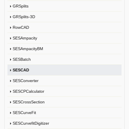
GRSplits
GRSplits-3D
RowCAD
SESAmpacity
SESAmpacityBM
SESBatch
SESCAD
SESConverter
SESCPCalculator
SESCrossSection
SESCurveFit
SESCurvefitDigitizer