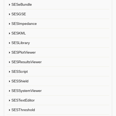
SESeBundle
SESGSE
SESImpedance
SESKML
SESLibrary
SESPlotViewer
SESResultsViewer
SESScript
SESShield
SESSystemViewer
SESTextEditor
SESThreshold