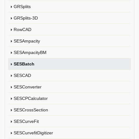
GRSplits
GRSplits-3D
RowCAD
SESAmpacity
SESAmpacityBM
SESBatch
SESCAD
SESConverter
SESCPCalculator
SESCrossSection
SESCurveFit
SESCurvefitDigitizer