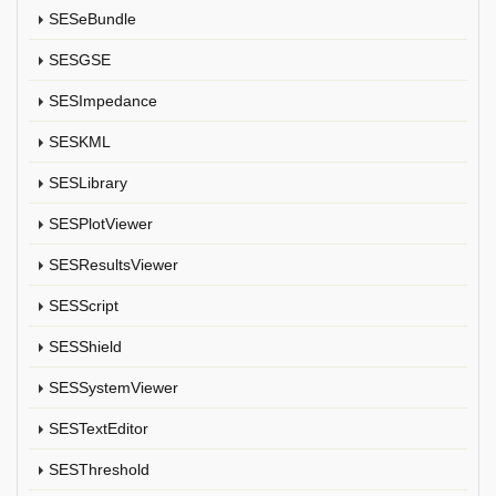
SESeBundle
SESGSE
SESImpedance
SESKML
SESLibrary
SESPlotViewer
SESResultsViewer
SESScript
SESShield
SESSystemViewer
SESTextEditor
SESThreshold