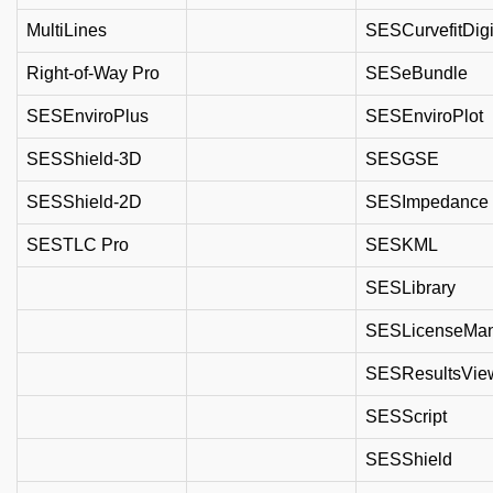
MultiLines
SESCurvefitDigi
Right-of-Way Pro
SESeBundle
SESEnviroPlus
SESEnviroPlot
SESShield-3D
SESGSE
SESShield-2D
SESImpedance
SESTLC Pro
SESKML
SESLibrary
SESLicenseMa
SESResultsVie
SESScript
SESShield