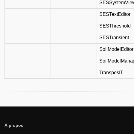
SESSystemVie
SESTextEditor
SESThreshold
SESTransient
SoilModelEditor
SoilModelMana
TransposIT
À propos