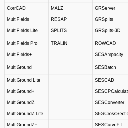
CorrCAD
MALZ
GRServer
MultiFields
RESAP
GRSplits
MultiFields Lite
SPLITS
GRSplits-3D
MultiFields Pro
TRALIN
ROWCAD
MultiFields+
SESAmpacity
MultiGround
SESBatch
MultiGround Lite
SESCAD
MultiGround+
SESCPCalculat
MultiGroundZ
SESConverter
MultiGroundZ Lite
SESCrossSecti
MultiGroundZ+
SESCurveFit