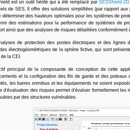
eld est un outil hérité qui a été remplacé par
SESShield-2D
iels de SES. Il offre des solutions simplifiées (par rapport a
e déterminer des hauteurs optimales pour les systèmes de prote
rnir des estimations pour la performance de systèmes de pro
ort ainsi que des analyses de risques détaillées conformément 
alyses de protection des postes électriques et des lignes d
es électrogéométriques de la sphère fictive, qui sont présen
de la CEI.
ctif principal de la composante de conception de cette applica
ements et la configuration des fils de garde et des poteaux d
tés, les barres omnibus et les équipements ne soient exposés 
 d'évaluation des risques permet d'évaluer formellement les r
subies par des structures vulnérables.