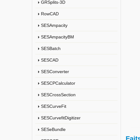
GRSplits-3D
RowCAD
SESAmpacity
SESAmpacityBM
SESBatch
SESCAD
SESConverter
SESCPCalculator
SESCrossSection
SESCurveFit
SESCurvefitDigitizer
SESeBundle
Fait