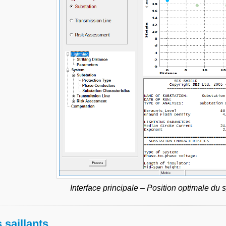
Interface principale – Position optimale du 
s saillants