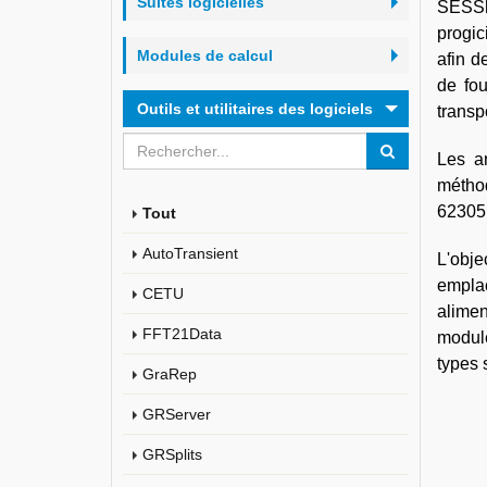
Suites logicielles
SESShi
progic
Modules de calcul
afin d
de fou
Outils et utilitaires des logiciels
transp
Les an
méthod
62305 
Tout
AutoTransient
L'obje
emplac
CETU
alimen
FFT21Data
module
types 
GraRep
GRServer
GRSplits