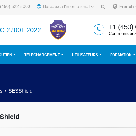
(450) 622-5000
Bureaux à l'international
French
+1 (450)
IEC 27001:2022
Communiquez
OUTIEN
TÉLÉCHARGEMENT
UTILISATEURS
FORMATION
ls
SESShield
Shield