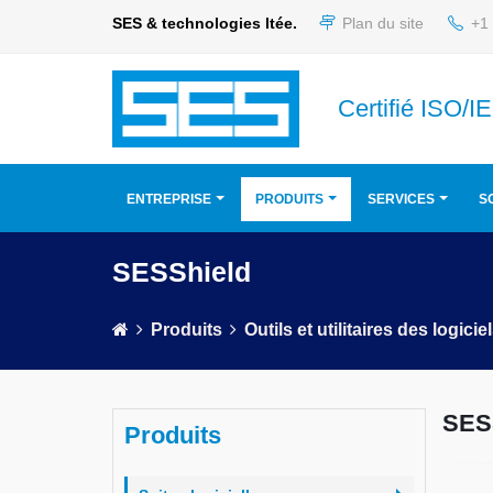
SES & technologies ltée.
Plan du site
+1 
Certifié ISO/
ENTREPRISE
PRODUITS
SERVICES
S
SESShield
Produits
Outils et utilitaires des logicie
SES
Produits