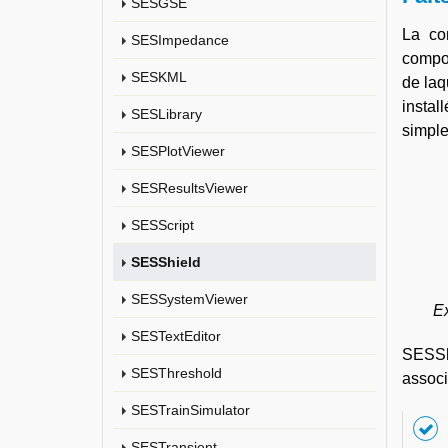
SESGSE
La co
SESImpedance
compos
SESKML
de laq
instal
SESLibrary
simple
SESPlotViewer
SESResultsViewer
SESScript
SESShield
SESSystemViewer
Ex
SESTextEditor
SESShi
SESThreshold
associ
SESTrainSimulator
SESTransient