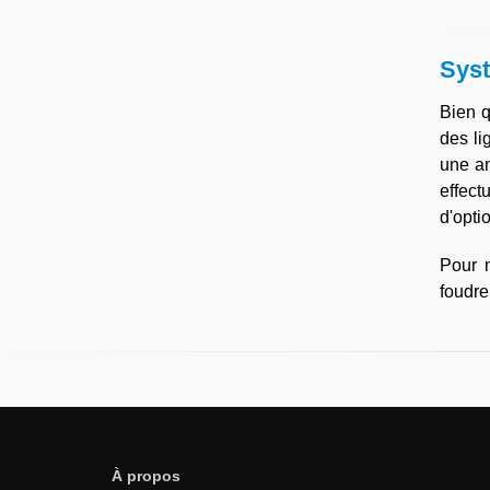
Sys
Bien q
des li
une an
effect
d'opti
Pour 
foudre
À propos