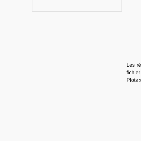
Les ré
fichie
Plots 