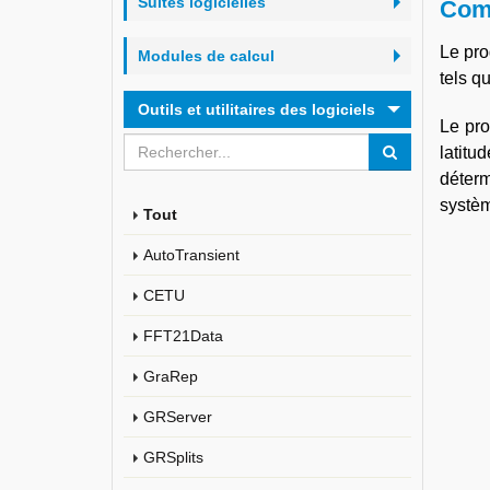
Suites logicielles
Comp
Le pro
Modules de calcul
tels q
Outils et utilitaires des logiciels
Le pro
latitu
déter
systè
Tout
AutoTransient
CETU
FFT21Data
GraRep
GRServer
GRSplits