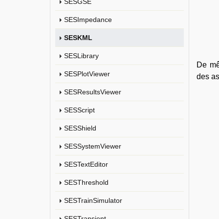
SESGSE
SESImpedance
SESKML
SESLibrary
De m
SESPlotViewer
des as
SESResultsViewer
SESScript
SESShield
SESSystemViewer
SESTextEditor
SESThreshold
SESTrainSimulator
SESTransient