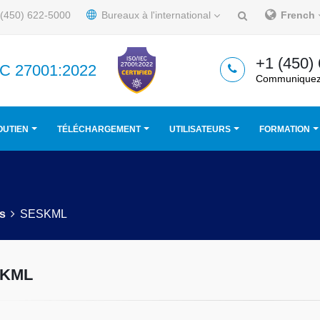
(450) 622-5000
Bureaux à l'international
French
+1 (450)
IEC 27001:2022
Communiquez
OUTIEN
TÉLÉCHARGEMENT
UTILISATEURS
FORMATION
ls
SESKML
KML