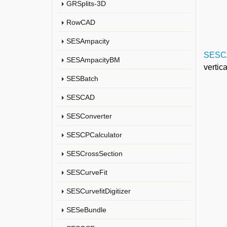
GRSplits-3D
RowCAD
SESAmpacity
SESC
SESAmpacityBM
vertic
SESBatch
SESCAD
SESConverter
SESCPCalculator
SESCrossSection
SESCurveFit
SESCurvefitDigitizer
SESeBundle