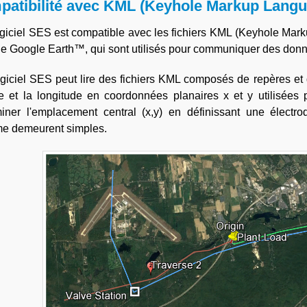
atibilité avec KML (Keyhole Markup Langu
giciel SES est compatible avec les fichiers KML (Keyhole Marku
ue Google Earth™, qui sont utilisés pour communiquer des don
giciel SES peut lire des fichiers KML composés de repères et 
de et la longitude en coordonnées planaires x et y utilisées 
miner l'emplacement central (x,y) en définissant une électr
me demeurent simples.