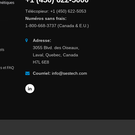
gnétiques
Télécopieur: +1 (450) 622-5053
Numéros sans frais:
1-800-668-3737 (Canada & E.U.)
Adresse:
3055 Blvd. des Oiseaux,
els
Laval, Quebec, Canada
H7L 6E8
s et FAQ
Courriel:
info@sestech.com