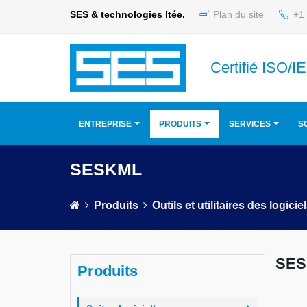
SES & technologies ltée.
Plan du site
+1 
Certifié ISO/
ENTREPRISE
PRODUITS
SERVICES
S
SESKML
Produits
Outils et utilitaires des logicie
SES
Produits