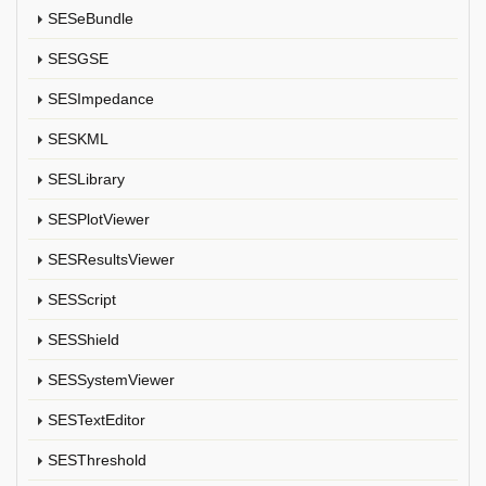
SESeBundle
SESGSE
SESImpedance
SESKML
SESLibrary
SESPlotViewer
SESResultsViewer
SESScript
SESShield
SESSystemViewer
SESTextEditor
SESThreshold