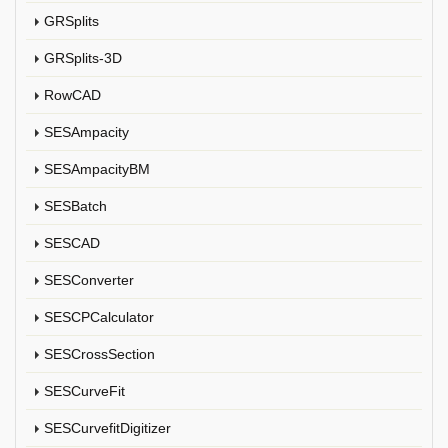
GRSplits
GRSplits-3D
RowCAD
SESAmpacity
SESAmpacityBM
SESBatch
SESCAD
SESConverter
SESCPCalculator
SESCrossSection
SESCurveFit
SESCurvefitDigitizer