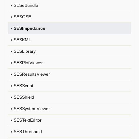
SESeBundle
SESGSE
SESImpedance
SESKML
SESLibrary
SESPlotViewer
SESResultsViewer
SESScript
SESShield
SESSystemViewer
SESTextEditor
SESThreshold