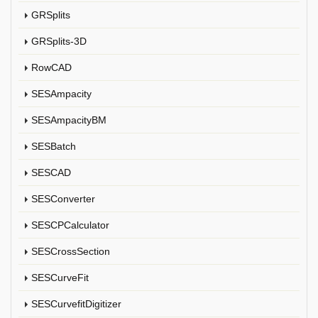
GRSplits
GRSplits-3D
RowCAD
SESAmpacity
SESAmpacityBM
SESBatch
SESCAD
SESConverter
SESCPCalculator
SESCrossSection
SESCurveFit
SESCurvefitDigitizer